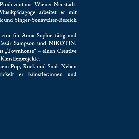
d Produzent aus Wiener Neustadt.
Musikpädagoge arbeitet er mit
ck und Singer-Songwriter-Bereich
ector für Anna-Sophie tätig und
i, Cesár Sampson und NIKOTIN.
as „Townhouse“ – einen Creative
Künstlerprojekte.
rnem Pop, Rock und Soul. Neben
wickelt er Künstler:innen und