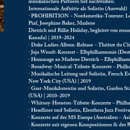
musikalischen Partnern tief nachwirken.
Internationale Auftritte als Solistin (Auswahl)
· PROHIBITION – Nordamerika-Tournee: Lea
Piaf, Josephine Baker, Marlene
Dietrich und Billie Holiday, begleitet von re
Kanada) | 2019–2024
· Duke Ladies Album-Release – Théâtre du Chât
· Joja Wendt-Konzert – Elbphilharmonie (Deu
· Hommage an Marlene Dietrich – Elbphilharm
· Broadway-Musical-Tribute-Konzerte – Philha
· Musikalische Leitung und Solistin, French E
New York City (USA) | 2019
· Gast-Musikdozentin und Solistin, Garden Sta
(USA) | 2010–2019
· Whitney-Houston-Tribute-Konzerte – Philha
· Headliner und Solistin, Eleuthera Jazz Festi
· Konzerte auf der MS Europa (Australien – Asi
· Konzerte mit eigenen Kompositionen & der 