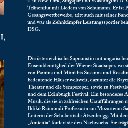
a. in New York, Singapur und Washington D. 
Tränenflut mit Liedern von Schumann. Er ist P
Gesangswettbewerbe, tritt auch mit seiner Ban
und war als Zehnkämpfer Leistungssportler bei
DSG.
​,
Die österreichische Sopranistin mit ungarische
Ensemblemitglied der Wiener Staatsoper, wo sie
von Pamina und Mimì bis Susanna und Rosalind
bedeutende Häuser weltweit, darunter die Bayer
Theater und die Semperoper, sowie zu Festivals
und dem Edinburgh Festival. Ein besonderes Anl
Musik, die sie in zahlreichen Uraufführungen mi
Ildikó Raimondi Professorin am Mozarteum Salz
Leiterin der Schubertiade Atzenbrugg. Mit de
„Amicitia" fördert sie den Nachwuchs. Sie träg