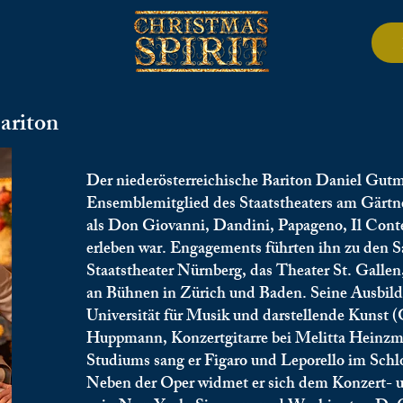
riton
Der niederösterreichische Bariton Daniel Gutm
Ensemblemitglied des Staatstheaters am Gärtne
als Don Giovanni, Dandini, Papageno, Il Conte,
erleben war. Engagements führten ihn zu den Sa
Staatstheater Nürnberg, das Theater St. Galle
an Bühnen in Zürich und Baden. Seine Ausbildu
Universität für Musik und darstellende Kunst (
Huppmann, Konzertgitarre bei Melitta Heinzm
Studiums sang er Figaro und Leporello im Schl
Neben der Oper widmet er sich dem Konzert- u