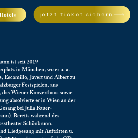
jetzt Ticket sichern
Hotels
ann ist seit 2019
rplatz in München, wo er u. a.
 Escamillo, Javert und Albert zu
lzburger Festspielen, ans
n, das Wiener Konzerthaus sowie
ng absolvierte er in Wien an der
Gesang bei Julia Bauer-
ann). Bereits während des
osstheater Schönbrunn.
nd Liedgesang mit Auftritten u.