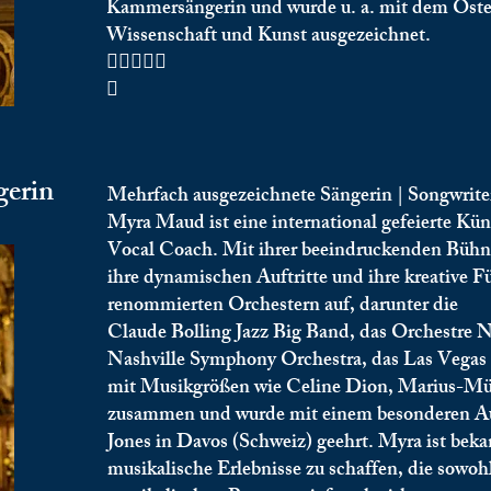
Kammersängerin und wurde u. a. mit dem Öster
Wissenschaft und Kunst ausgezeichnet.


erin
Mehrfach ausgezeichnete Sängerin | Songwrite
Myra Maud ist eine international gefeierte Kün
Vocal Coach. Mit ihrer beeindruckenden Bühne
ihre dynamischen Auftritte und ihre kreative Füh
renommierten Orchestern auf, darunter die
Claude Bolling Jazz Big Band, das Orchestre 
Nashville Symphony Orchestra, das Las Vegas P
mit Musikgrößen wie Celine Dion, Marius-Mül
zusammen und wurde mit einem besonderen Auf
Jones in Davos (Schweiz) geehrt. Myra ist bekan
musikalische Erlebnisse zu schaffen, die sowoh