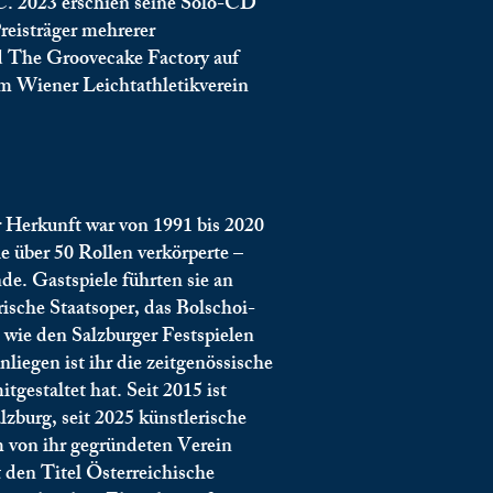
C. 2023 erschien seine Solo-CD
reisträger mehrerer
d The Groovecake Factory auf
m Wiener Leichtathletikverein
r Herkunft war von 1991 bis 2020
 über 50 Rollen verkörperte –
e. Gastspiele führten sie an
ische Staatsoper, das Bolschoi-
 wie den Salzburger Festspielen
iegen ist ihr die zeitgenössische
tgestaltet hat. Seit 2015 ist
burg, seit 2025 künstlerische
m von ihr gegründeten Verein
t den Titel Österreichische